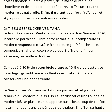
professionnels du prêt-à-porter, de la mode durable, de
l’hôtellerie et de la décoration intérieure. Il offre une
touche
moderne et naturelle. Enfin, il garantit
confort, fraîcheur et
style
pour toutes vos créations estivales.
2) TISSU SEERSUCKER VENTANA
Le tissu
Seersucker Ventana
, issu de la collection
Summer 2026
,
incarne le parfait équilibre entre
esthétique intemporelle
et
matière responsable
. Grâce à sa texture gaufrée “check” et sa
composition riche en coton biologique, il offre une finition
aérienne, naturelle et fraîche.
Composé à
90 % de coton biologique
et
10 % de polyester
, ce
tissu léger garantit une
excellente respirabilité
tout en
conservant une
bonne tenue
.
Le
Seersucker Ventana
se distingue par son
effet gaufré
“check”
, qui confère au tissu un
relief discret
et une
touche de
modernité.
De plus, ce tissu apporte aussi beaucoup de confort,
notamment pendant les périodes de chaleur. En effet, sa
haute