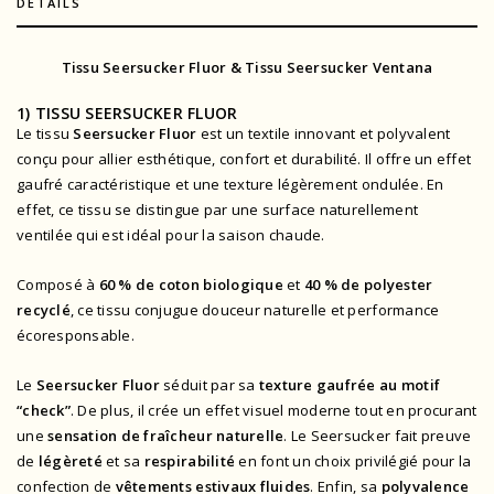
DETAILS
Tissu Seersucker Fluor & Tissu Seersucker Ventana
1) TISSU SEERSUCKER FLUOR
Le tissu
Seersucker Fluor
est un textile innovant et polyvalent
conçu pour allier esthétique, confort et durabilité. Il offre un effet
gaufré caractéristique et une texture légèrement ondulée. En
effet, ce tissu se distingue par une surface naturellement
ventilée qui est idéal pour la saison chaude.
Composé à
60 % de coton biologique
et
40 % de polyester
recyclé
, ce tissu conjugue douceur naturelle et performance
écoresponsable.
Le
Seersucker Fluor
séduit par sa
texture gaufrée au motif
“check”
. De plus, il crée un effet visuel moderne tout en procurant
une
sensation de fraîcheur naturelle
. Le Seersucker fait preuve
de
légèreté
et sa
respirabilité
en font un choix privilégié pour la
confection de
vêtements estivaux fluides
. Enfin, sa
polyvalence