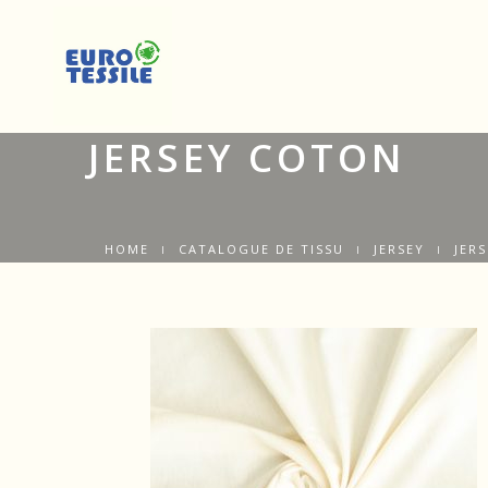
JERSEY COTON
HOME
CATALOGUE DE TISSU
JERSEY
JER