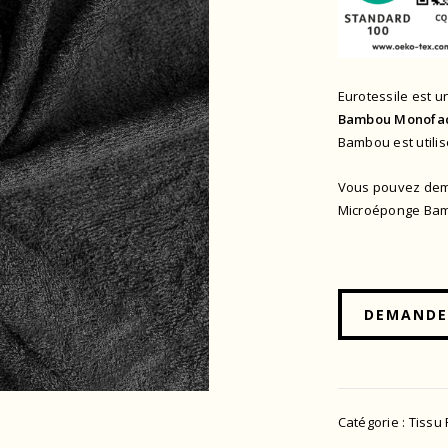
Eurotessile est u
Bambou Monofa
Bambou est utilis
Vous pouvez dema
Microéponge Bam
DEMANDER
Catégorie :
Tissu