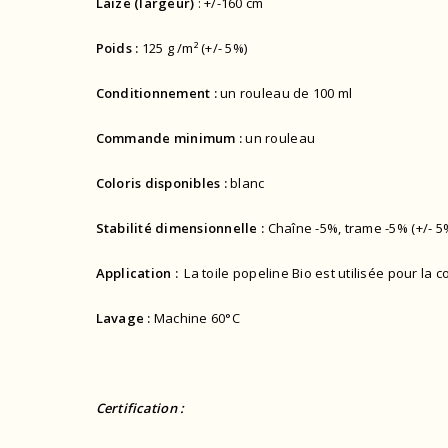
Laize (largeur)
: +/-160 cm
Poids :
125 g /m² (+/- 5%)
Conditionnement :
un rouleau de 100 ml
Commande minimum :
un rouleau
Coloris disponibles :
blanc
Stabilité dimensionnelle :
Chaîne -5%, trame -5% (+/- 5
Application :
La toile popeline Bio est utilisée pour la 
Lavage :
Machine 60°C
Certification :