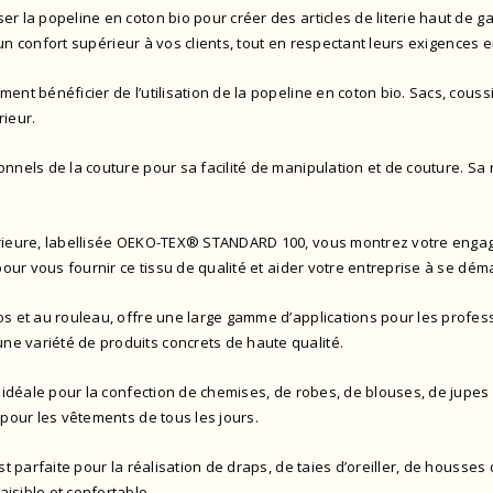
r la popeline en coton bio pour créer des articles de literie haut de g
t un confort supérieur à vos clients, tout en respectant leurs exigences 
ent bénéficier de l’utilisation de la popeline en coton bio. Sacs, coussi
rieur.
nnels de la couture pour sa facilité de manipulation et de couture. Sa 
rieure,
labellisée OEKO-TEX® STANDARD 100
, vous montrez votre enga
 pour vous fournir ce tissu de qualité et aider votre entreprise à se dém
os et au rouleau, offre une large gamme d’applications pour les profess
 une variété de produits concrets de haute qualité.
t idéale pour la confection de chemises, de robes, de blouses, de jupes
 pour les vêtements de tous les jours.
t parfaite pour la réalisation de draps, de taies d’oreiller, de housses d
isible et confortable.