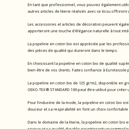
En tant que professionnel, vous pouvez également utilise
autres articles de literie réalisés avec ce tissu offriron
Les accessoires et articles de décoration peuvent égalem
apporteront une touche d’élégance naturelle à tout inté
La popeline en coton bio est appréciée par les professio
des pièces de qualité qui dureront dans le temps.
En choisissant la popeline en coton bio de qualité supé
bien-être de vos clients. Faites confiance à Eurotessile
La popeline en coton bio de 125 gr/m2, disponible en gr
OEKO-TEX® STANDARD 100
peut être utilisé pour créer
Pour l’industrie de la mode, la popeline en coton bio es
douceur et sa respirabilité en font un choix confortable
Dans le domaine de la literie, la popeline en coton bio es
soyeux et sa qualité durable garantissent un sommeil pa