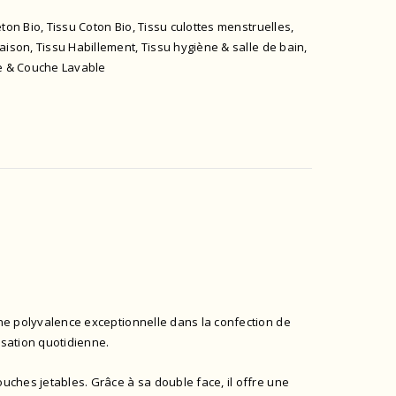
eton Bio
,
Tissu Coton Bio
,
Tissu culottes menstruelles
,
maison
,
Tissu Habillement
,
Tissu hygiène & salle de bain
,
re & Couche Lavable
une polyvalence exceptionnelle dans la confection de
isation quotidienne.
uches jetables. Grâce à sa double face, il offre une