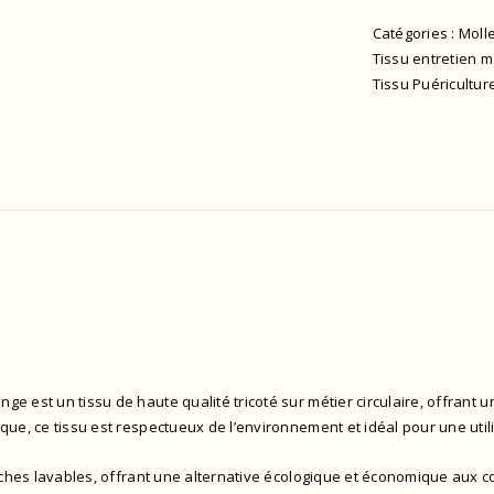
Catégories :
Moll
Tissu entretien 
Tissu Puéricultu
e est un tissu de haute qualité tricoté sur métier circulaire, offrant 
que, ce tissu est respectueux de l’environnement et idéal pour une util
ouches lavables, offrant une alternative écologique et économique aux co