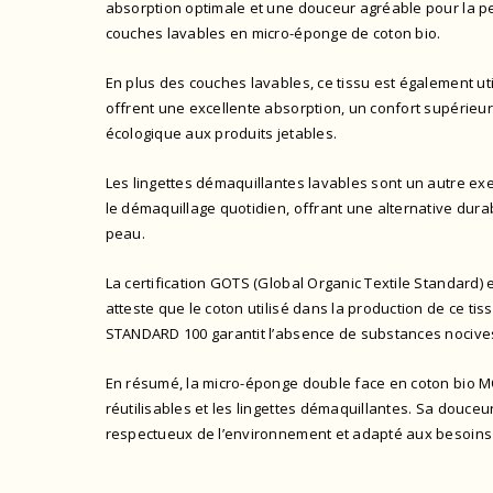
absorption optimale et une douceur agréable pour la pea
couches lavables en micro-éponge de coton bio.
En plus des couches lavables, ce tissu est également ut
offrent une excellente absorption, un confort supérieur e
écologique aux produits jetables.
Les lingettes démaquillantes lavables sont un autre exe
le démaquillage quotidien, offrant une alternative durab
peau.
La certification GOTS (Global Organic Textile Standard) e
atteste que le coton utilisé dans la production de ce tis
STANDARD 100
garantit l’absence de substances nocives
En résumé, la micro-éponge double face en coton bio MOL
réutilisables et les lingettes démaquillantes. Sa douceu
respectueux de l’environnement et adapté aux besoins q