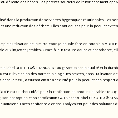
u délicate des bébés. Les parents soucieux de l’environnement apprécien
ilisé dans la production de serviettes hygiéniques réutilisables. Les s
t une réduction des déchets. Elles sont douces pour la peau et évitent l
mple d’utilisation de la micro-éponge double face en coton bio MOL/EP. 
le aux lingettes jetables. Grâce à leur texture douce et absorbante, el
t le
label OEKO-TEX® STANDARD 100
garantissent la qualité et la durab
su est cultivé selon des normes biologiques strictes, sans l’utilisation d
 dans le tissu, assurant ainsi sa sécurité pour la peau et son respect 
/EP est un choix idéal pour la confection de produits durables tels qu
r, son absorption et sa certification GOTS et son
label OEKO-TEX® STA
uotidiens. Faites confiance à ce tissu polyvalent pour des solutions d