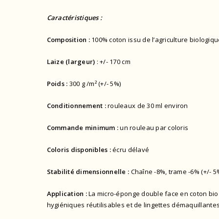
Caractéristiques :
Composition :
100% coton issu de l’agriculture biologiq
Laize (largeur)
: +/- 170 cm
Poids :
300 g /m² (+/- 5%)
Conditionnement :
rouleaux de 30 ml environ
Commande minimum :
un rouleau par coloris
Coloris disponibles :
écru délavé
Stabilité dimensionnelle :
Chaîne -8%, trame -6% (+/- 5
Application :
La micro-éponge double face en coton bio M
hygiéniques réutilisables et de lingettes démaquillante