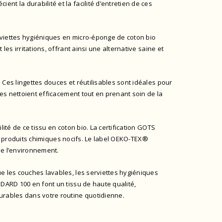
t la durabilité et la facilité d’entretien de ces
erviettes hygiéniques en micro-éponge de coton bio
es irritations, offrant ainsi une alternative saine et
Ces lingettes douces et réutilisables sont idéales pour
les nettoient efficacement tout en prenant soin de la
ilité de ce tissu en coton bio. La certification GOTS
e produits chimiques nocifs. Le
label OEKO-TEX®
de l’environnement.
e les couches lavables, les serviettes hygiéniques
NDARD 100
en font un tissu de haute qualité,
urables dans votre routine quotidienne.