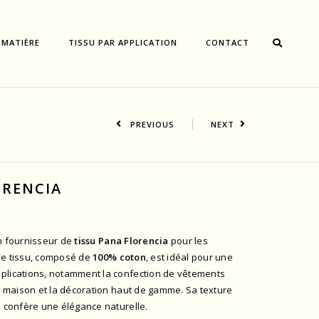
 MATIÈRE
TISSU PAR APPLICATION
CONTACT
PREVIOUS
NEXT
ORENCIA
un fournisseur de
tissu Pana Florencia
pour les
Ce tissu, composé de
100% coton
, est idéal pour une
plications, notamment la confection de vêtements
de maison et la décoration haut de gamme. Sa texture
i confère une élégance naturelle.