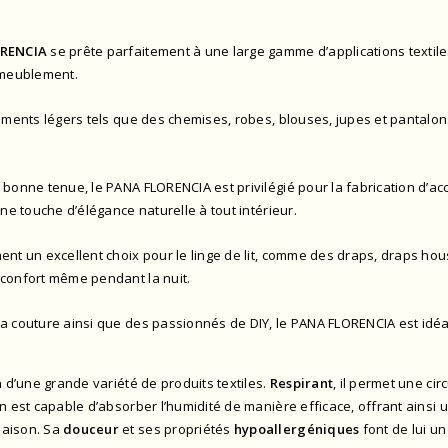
RENCIA
se prête parfaitement à une large gamme d’applications textiles
’ameublement.
tements légers tels que des chemises, robes, blouses, jupes et pantalons
 bonne tenue, le PANA FLORENCIA est privilégié pour la fabrication d’ac
ne touche d’élégance naturelle à tout intérieur.
ent un excellent choix pour le linge de lit, comme des draps, draps housse
 confort même pendant la nuit.
la couture ainsi que des passionnés de DIY, le PANA FLORENCIA est idéa
n d’une grande variété de produits textiles.
Respirant
, il permet une cir
ton est capable d’absorber l’humidité de manière efficace, offrant ainsi 
maison. Sa
douceur
et ses propriétés
hypoallergéniques
font de lui u