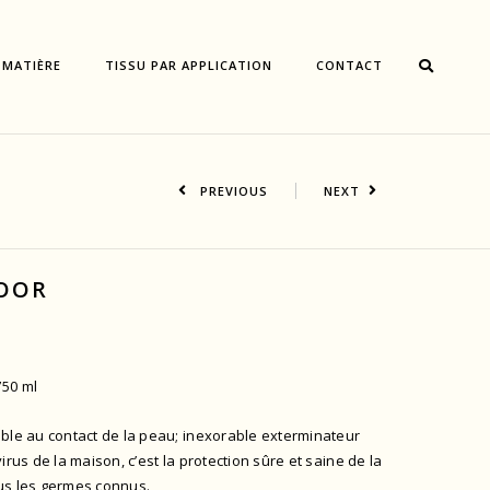
 MATIÈRE
TISSU PAR APPLICATION
CONTACT
PREVIOUS
NEXT
OOR
50 ml
ble au contact de la peau; inexorable exterminateur
irus de la maison, c’est la protection sûre et saine de la
us les germes connus.