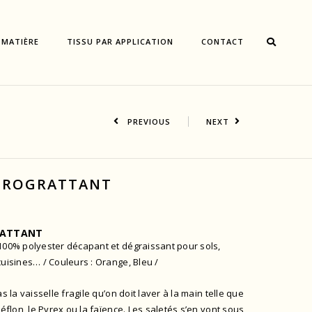
 MATIÈRE
TISSU PAR APPLICATION
CONTACT
PREVIOUS
NEXT
ICROGRATTANT
RATTANT
100% polyester décapant et dégraissant pour sols,
cuisines… / Couleurs : Orange, Bleu /
as la vaisselle fragile qu’on doit laver à la main telle que
Téflon, le Pyrex ou la faïence. Les saletés s’en vont sous