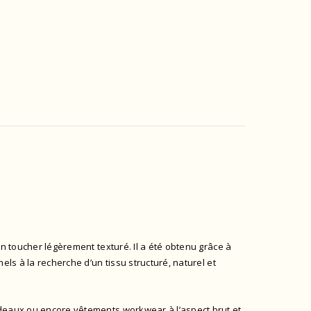
on toucher légèrement texturé. Il a été obtenu grâce à
ls à la recherche d’un tissu structuré, naturel et
rideaux ou encore vêtements workwear à l’aspect brut et