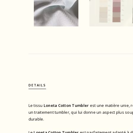
DETAILS
Le tissu
Loneta Cotton Tumbler
est une matière unie, r
un traitement tumbler, qui lui donne un aspect plus soup
durable.
Le
Loneta Cotton Tumbler
est parfaitement adapté à de